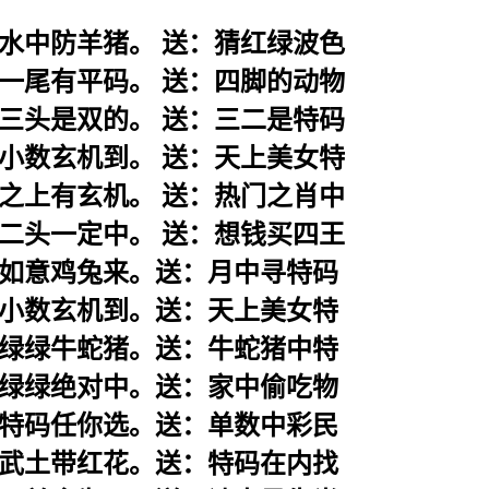
火土水中防羊猪。 送：猜红绿波色
八字一尾有平码。 送：四脚的动物
一二三头是双的。 送：三二是特码
合单小数玄机到。 送：天上美女特
草原之上有玄机。 送：热门之肖中
零一二头一定中。 送：想钱买四王
万事如意鸡兔来。送：月中寻特码
合单小数玄机到。送：天上美女特
蓝蓝绿绿牛蛇猪。送：牛蛇猪中特
蓝蓝绿绿绝对中。送：家中偷吃物
红绿特码任你选。送：单数中彩民
状元武土带红花。送：特码在内找