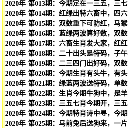
2020年-第013期：今期定在一三五，
2020年-第014期：红绿出特六畜中，
2020年-第015期：双数重下可防红，
2020年-第016期：蓝绿两波算好数，
2020年-第017期：六畜生肖发大家，
2020年-第018期：二十出头是特码，
2020年-第019期：二三四门出好码，
2020年-第020期：今期生肖有头牛，
2020年-第021期：绿蓝两波送特码，
2020年-第022期：生肖今期牛狗中，
2020年-第023期：三五七肖今期开，
2020年-第024期：今期特肖诗中寻，
2020年-第025期：马前兔后送狗来，