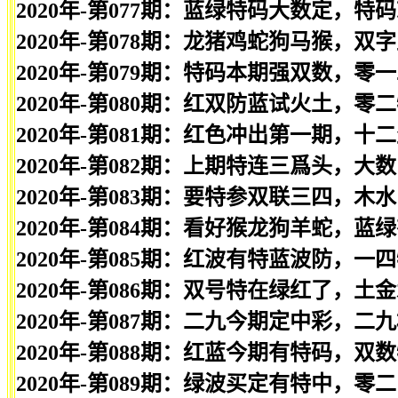
2020年-第077期：蓝绿特码大数定，
2020年-第078期：龙猪鸡蛇狗马猴，
2020年-第079期：特码本期强双数，
2020年-第080期：红双防蓝试火土，
2020年-第081期：红色冲出第一期，
2020年-第082期：上期特连三爲头，
2020年-第083期：要特参双联三四，
2020年-第084期：看好猴龙狗羊蛇，
2020年-第085期：红波有特蓝波防，
2020年-第086期：双号特在绿红了，
2020年-第087期：二九今期定中彩，
2020年-第088期：红蓝今期有特码，
2020年-第089期：绿波买定有特中，