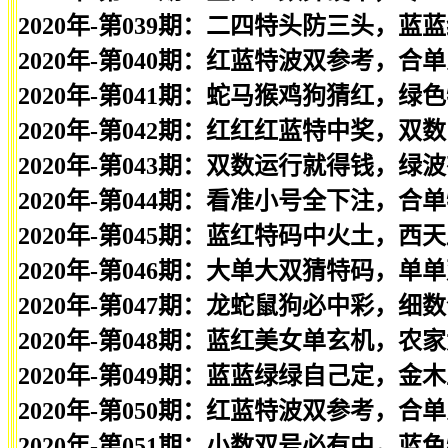
2020年-第039期：二四特头防三头，
2020年-第040期：红蓝特波双参考，
2020年-第041期：蛇马猴鸡狗猜红，
2020年-第042期：红红红蓝特中奖，
2020年-第043期：双数运行就得钱，
2020年-第044期：看准小号全下注，
2020年-第045期：蓝红特码中火土，
2020年-第046期：大单大双猜特码，
2020年-第047期：龙蛇鼠狗必中彩，
2020年-第048期：蓝红美女单玄机，
2020年-第049期：蓝蓝绿绿自己定，
2020年-第050期：红蓝特波双参考，
2020年-第051期：小数双号必有中，