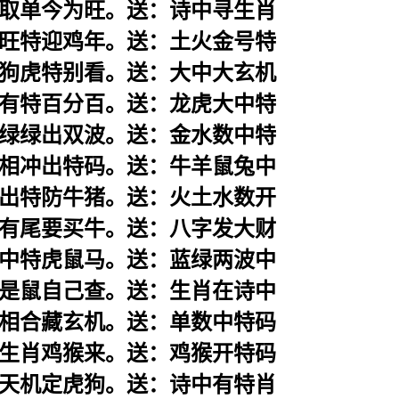
三七取单今为旺。送：诗中寻生肖
四六旺特迎鸡年。送：土火金号特
马猴狗虎特别看。送：大中大玄机
双数有特百分百。送：龙虎大中特
红红绿绿出双波。送：金水数中特
子午相冲出特码。送：牛羊鼠兔中
双数出特防牛猪。送：火土水数开
有头有尾要买牛。送：八字发大财
单数中特虎鼠马。送：蓝绿两波中
是羊是鼠自己查。送：生肖在诗中
三五相合藏玄机。送：单数中特码
今期生肖鸡猴来。送：鸡猴开特码
一片天机定虎狗。送：诗中有特肖