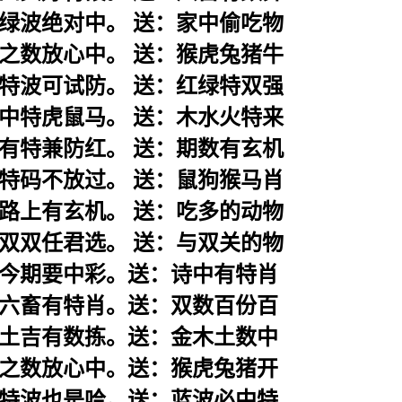
蓝蓝绿波绝对中。 送：家中偷吃物
合单之数放心中。 送：猴虎兔猪牛
绿色特波可试防。 送：红绿特双强
双数中特虎鼠马。 送：木水火特来
绿波有特兼防红。 送：期数有玄机
合单特码不放过。 送：鼠狗猴马肖
西天路上有玄机。 送：吃多的动物
单单双双任君选。 送：与双关的物
细数今期要中彩。送：诗中有特肖
农家六畜有特肖。送：双数百份百
金木土吉有数拣。送：金木土数中
合单之数放心中。送：猴虎兔猪开
蓝色特波也是哈。送：蓝波必中特