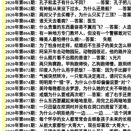
2020年第061期：孔子和孟子有什么不同？ ---答案：孔子
2020年第062期：有种船从来没下过水，为什么还是船？ ---答
2020年第063期：两对父子去买帽子，为什么只买了三顶？---答
2020年第064期：谁天天去看病？---答案：医生
2020年第065期：什么贵重的东西最容易不翼而飞？---答案：人
2020年第066期：有一种地方专门教坏人，但没有一个警察敢对
2020年第067期：睡美人最怕得什么病?---答案： 失眠
2020年第068期：为了怕身材走样，结婚后不生孩子的美女怎么称
2020年第069期：阿呆开车去动物园玩，动物园很近，他的路并
2020年第070期：什么照片看不出照的是谁？---答案：X光片
2020年第071期：两只狗赛跑，甲狗跑得快，乙狗跑得慢，跑到
2020年第072期：印度人为什么用手抓饭？---答案：因为手比脚
2020年第073期：气候突然转冷，一只鸵鸟决定南迁，请问它头
2020年第074期：明明是个“错”字，为什么小华却偏偏说要“对”
2020年第075期：美玲每晚都出去梦游，为什么她的丈夫不带她
2020年第076期：戒烟为什么要戒两次呢？---答案：戒了右手还
2020年第077期：什么东西要藏起来暗地里用，用完之后再暗地里
2020年第078期：一只田鼠在挖洞时并没有在洞口四周留下泥堆，
2020年第079期：为什么小明拒绝用“一边……一边……”这个词
2020年第080期：每个怀孕的女人都常常会去想象孩子未来的长
2020年第081期：从前大家都怕“大哥大”，现在却喜欢“大哥大