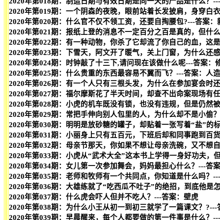
2020年第018期：制造日期与有效日期是同一天的产品是什么？-
2020年第019期：一个阴森的夜晚，眼前站着长发披肩，身穿白
2020年第020期：什么官不仅不领工资，还要自掏腰包?---答案
2020年第021期：报纸上登的消息不一定百分之百是真的，但什么
2020年第022期：有一种动物，你杀了它却流了你自己的血，这是
2020年第023期：下雪天，阿文开了暖气，关上门窗，为什么还感
2020年第024期：时钟敲了十三下,请问现在该做什么呢---答案：
2020年第025期：什么贵重的东西最容易不翼而飞？---答案：人
2020年第026期：有一个人只有三根头发，为什么在参加宴会时还
2020年第027期：福尔摩斯花了半天时间，却查不出命案现场有
2020年第028期：小虎的机车既没有锁，也没有违规，但是仍然
2020年第029期：常把手伸向别人包里的人，为什么却不是小偷？
2020年第030期：明明是放砂糖的罐子，却贴着一张写着“盐”的
2020年第031期：小丽身上只有五百元，下班后却和同事跑到百
2020年第032期：母亲节那天，你如果不想让母亲洗碗，又不想自
2020年第033期：小虎从“武术大全”这本书上学得一身好功夫
2020年第034期：女儿第一次参加舞会，妈妈最担心什么？---答
2020年第035期：老师和牧师有一个共同点，你知道是什么吗？-
2020年第036期：大雄练就了“吃西瓜不吐子”的绝招，到底他是
2020年第037期：什么虎会吓人但并不吃人？---答案：壁虎
2020年第038期：为什么小王从初一到初三就学了一篇课文？?-
2020年第039期：早晨醒来，每个人都要做的第一件事是什么？-