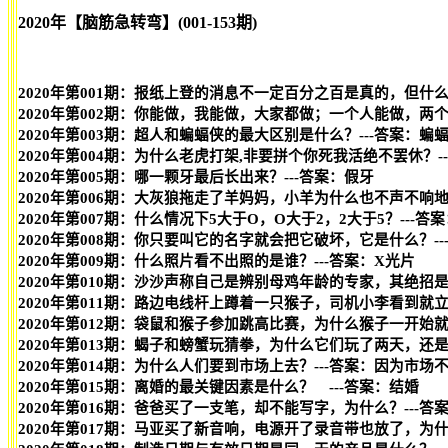
2020年【脑筋急转弯】(001-153期)
2020年第001期：报纸上登的消息不一定百分之百是真的，但什
2020年第002期：你能做，我能做，大家都做；一个人能做，两
2020年第003期：超人和蝙蝠侠的最大区别是什么？---答案
2020年第004期：为什么老虎打架,非要拼个你死我活绝不罢休？-
2020年第005期：哪一颗牙最后长出来？---答案：假牙
2020年第006期：大灰狼拖走了羊妈妈，小羊为什么也不声不响地
2020年第007期：什么情况下5大于O，O大于2，2大于5？---
2020年第008期：你只要叫它的名字就会把它破坏，它是什么？--
2020年第009期：什么照片看不出照的是谁？---答案：X光片
2020年第010期：沙沙声称自己是辨别母鸡年龄的专家，其绝招
2020年第011期：路边电线杆上蹲着一只猴子，司机小李看到就
2020年第012期：袋鼠和猴子参加跳高比赛，为什么猴子一开始就
2020年第013期：蝎子和螃蟹玩猜拳，为什么它们玩了两天，还
2020年第014期：为什么人们要到市场上去？---答案：因为市场
2020年第015期：离婚的最关键因素是什么？ ---答案：结婚
2020年第016期：爸爸买了一支笔，却不能写字，为什么？---答
2020年第017期：马亚买了新音响，电源开了录音带也放了，为什