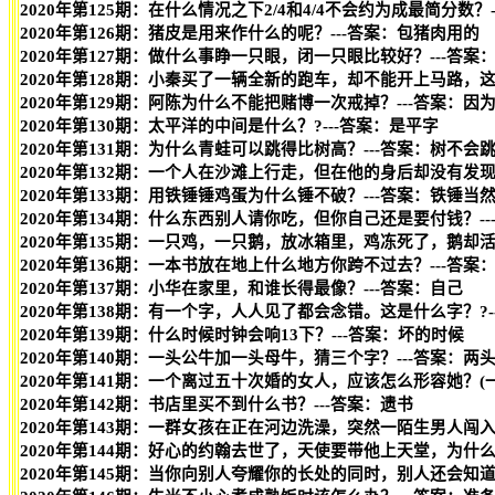
2020年第125期：在什么情况之下2/4和4/4不会约为成最简分数
2020年第126期：猪皮是用来作什么的呢？---答案：包猪肉用的
2020年第127期：做什么事睁一只眼，闭一只眼比较好？---答案
2020年第128期：小秦买了一辆全新的跑车，却不能开上马路，
2020年第129期：阿陈为什么不能把赌博一次戒掉？---答案：
2020年第130期：太平洋的中间是什么？?---答案：是平字
2020年第131期：为什么青蛙可以跳得比树高？---答案：树不会
2020年第132期：一个人在沙滩上行走，但在他的身后却没有发现
2020年第133期：用铁锤锤鸡蛋为什么锤不破？---答案：铁锤当
2020年第134期：什么东西别人请你吃，但你自己还是要付钱？-
2020年第135期：一只鸡，一只鹅，放冰箱里，鸡冻死了，鹅却活
2020年第136期：一本书放在地上什么地方你跨不过去？---答案
2020年第137期：小华在家里，和谁长得最像？---答案：自己
2020年第138期：有一个字，人人见了都会念错。这是什么字？?-
2020年第139期：什么时候时钟会响13下？---答案：坏的时候
2020年第140期：一头公牛加一头母牛，猜三个字？---答案：两
2020年第141期：一个离过五十次婚的女人，应该怎么形容她？(一
2020年第142期：书店里买不到什么书？---答案：遗书
2020年第143期：一群女孩在正在河边洗澡，突然一陌生男人闯
2020年第144期：好心的约翰去世了，天使要带他上天堂，为什么
2020年第145期：当你向别人夸耀你的长处的同时，别人还会知道