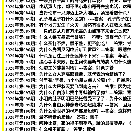
2020年第082期：一朵插在牛粪上的鲜花是什么花？---答案：牵
2020年第083期：电话声大作，却不见小华和哥哥去接电话，这
2020年第084期：当哥伦布一只脚迈上新大陆后，紧接着做什么？
2020年第085期：孔子与孟子有什么区别？?---答案：孔子的
2020年第086期：有个地方发生了火灾，虽然有很多人在救火,但
2020年第087期：一只蚂蚁从几百万米高的山峰落下来会怎么死？
2020年第088期：什么人每天靠运气赚钱？---答案：运煤气的工
2020年第089期：什么蛋打不烂，煮不熟，更不能吃？---答案：
2020年第090期：为什么先看见闪电后听到雷声？---答案：眼
2020年第091期：什么东西往上升永远掉不下来？---答案：年龄
2020年第092期：换心手术失败，医生问快要断气的病人有什么
2020年第093期：油漆工的徒弟叫啥？---答案：好色之徒
2020年第094期：为什么女人穿高跟鞋后，就代表她快结婚了？
2020年第095期：盆里有5苹果，5个小朋友每人分到1个，但最
2020年第096期：为什么大雁秋天要飞到南方去？---答案：因为
2020年第097期：为什么自由泳比赛中青蛙输给了狗？---答案：
2020年第098期：小明的肚子明明已经胀得受不了了，为什么他
2020年第099期：为什么自由女神像老站在纽约港？---答案：因
2020年第100期：为什么全世界的母鸡都是短腿？---答案：这样
2020年第101期：最不听话的是谁?---答案：聋子
2020年第102期：哪种比赛，赢的得不到奖品，输的却有奖品?--
2020年第103期：什么帽不能戴 ?---答案：螺帽