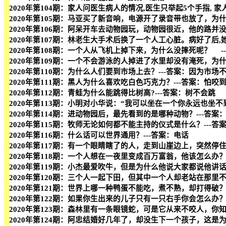
2020年第104期：家人问医生病人的情况,医生只举起5个手指, 家
2020年第105期：马亚买了新音响，电源开了录音带也放了，为什
2020年第106期：阿呆开车去动物园玩，动物园很近，他的路并
2020年第107期：林老生大手术后换了一个人工心脏。病好了后,
2020年第108期：一个人从飞机上掉下来，为什么没摔死呢？ -
2020年第109期：一个不会游泳的人掉进了水里却没有淹死，为什
2020年第110期：为什么人们要到市场上去？---答案：因为市场
2020年第111期：黑人为什么喜欢吃白色巧克力？---答案：怕咬
2020年第112期：青蛙为什么能跳得比树高?---答案：树不会跳
2020年第113期：小明对小华说：“我可以坐在一个你永远也坐不
2020年第114期：进动物园后，最先看到的是哪种动物？---答案
2020年第115期：牧师无论如何都不能主持的仪式是什么？---答
2020年第116期：什么话可以世界通用？---答案：电话
2020年第117期：有一个眼睛瞎了的人，走到山崖边上，突然停
2020年第118期：一个人想在一夜里变成百万富翁，他该怎么办？
2020年第119期：小杰最爱吹牛，但是为什么他说大家都说他讲话
2020年第120期：三个人一起下田，但其中一个人却老站在那里
2020年第121期：世界上哪一种鸭蛋不能吃，煮不熟，却打得破？
2020年第122期：如果你生出来的儿子只有一只右手你会怎么办
2020年第123期：森林里有一条眼镜蛇，可是它从来不咬人，你
2020年第124期：阿忠结婚好几年了，却没生下一个孩子，这是为