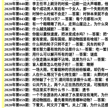
2020年第040期：李主任早上刷牙的时侯一边刷一边大声唱歌，
2020年第041期：每个成功男人背后有一个女人，那一个失败的
2020年第042期：时钟什么时候不会走？---答案：时钟本来就不
2020年第043期：哪一个月有28天？---答案：每个月都有28天
2020年第044期：有一个眼睛瞎了的人，走到山崖边上，为什么
2020年第045期：什么越洗越脏？---答案：水
2020年第046期：你能以最快速度，把冰变成水吗？?---答案：
2020年第047期：家有家规，国有国规，那动物园里有啥规？---
2020年第048期：什么样的轮子只转不走？---答案：风车的轮子
2020年第049期：增长智力最有效的办法是什么?---答案：吃一
2020年第050期：用什么可以解开所有的谜？---答案：谜底
2020年第051期：小张走路从来脚不沾地，这是为什么？---答案
2020年第052期：盲人都是怎么吃桔子的？---答案：瞎掰
2020年第053期：一场大雨，忙着栽种的农民纷纷躲避，却仍有一
2020年第054期：人在什么情况下会七窍生烟？---答案：火葬的
2020年第055期：时钟敲了十三下,请问现在该做什么呢---答案：
2020年第056期：公共汽车上，两个人正在热烈的交谈，可围观
2020年第057期：书店里买不到什么书 ?---答案：遗书
2020年第058期：一个不会游泳的人掉进了水里却没有淹死，为什
2020年第059期：进动物园后，最先看到的是哪种动物？---答案
2020年第060期：下雪天，阿文开了暖气，关上门窗，为什么还感