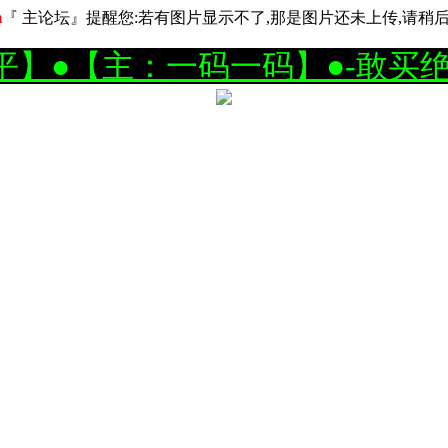
m
『 主论坛』提醒您:若有图片显示不了,那是图片还未上传,请稍后即
平】●【主：一码一码】●-敢买绝对