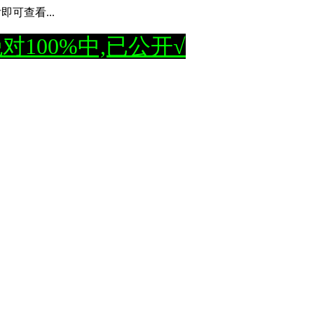
可查看...
100%中,已公开√