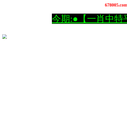
678005.co
今期:●【一肖中特