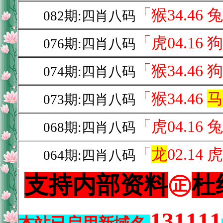
「猴34.46 兔
082
期:四肖八码
「虎04.16 狗
076
期:四肖八码
「猴34.46 狗3
074
期:四肖八码
「猴34.46
马
073
期:四肖八码
「虎04.16 兔
068
期:四肖八码
「
龙
02.14 
064
期:四肖八码
支持内部资料
㊣
杜
131111