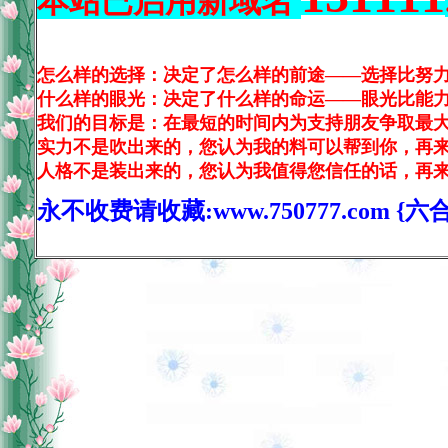
本站已启用新域名
怎么样的选择：决定了怎么样的前途——选择比努力
什么样的眼光：决定了什么样的命运——眼光比能
我们的目标是：在最短的时间内为支持朋友争取最
实力不是吹出来的，您认为我的料可以帮到你，再
人格不是装出来的，您认为我值得您信任的话，再
永不收费请收藏:www.750777.com {六