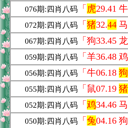
「
虎
29.41 
076
期:四肖八码
「
猪
32.
44
马2
072
期:四肖八码
「狗33.45 龙2
067
期:四肖八码
「羊36.48 鸡
059
期:四肖八码
「牛06.18
狗
056
期:四肖八码
「鼠07.19
猪
055
期:四肖八码
「
鸡
34.46 
052
期:四肖八码
「
兔
04.16 
050
期:四肖八码