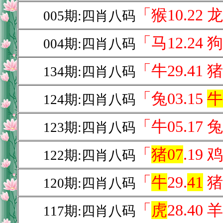
「猴10.22 龙0
005
期:四肖八码
「马12.24 狗0
004
期:四肖八码
「牛29.41 猪
134期:四肖八码
「兔03.15
牛
124期:四肖八码
「牛05.17 兔0
123期:四肖八码
「
猪07
.19 
122期:四肖八码
「
牛
29.
41
猪3
120期:四肖八码
「
虎
28.40 
117期:四肖八码