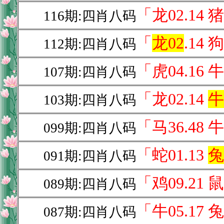
「龙02.14 猪
116期:四肖八码
「
龙02
.14 
112期:四肖八码
「虎04.16 牛0
107期:四肖八码
「龙02.14
牛
103期:四肖八码
「马36.48 牛4
099
期:四肖八码
「蛇01.13
兔
091
期:四肖八码
「鸡09.21 鼠
089
期:四肖八码
「牛05.17 兔
087
期:四肖八码