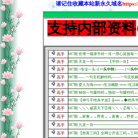
请记住收藏本站新永久域名
https:
支持内部资料