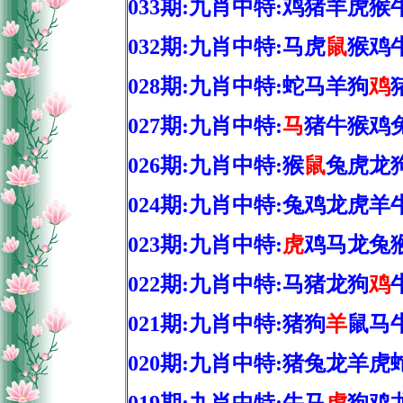
033
期:九肖中特:鸡猪羊虎猴
032
期:九肖中特:马虎
鼠
猴鸡
028
期:九肖中特:蛇马羊狗
鸡
027
期:九肖中特:
马
猪牛猴鸡
026
期:九肖中特:猴
鼠
兔虎龙
024
期:九肖中特:兔鸡龙虎羊
023
期:九肖中特:
虎
鸡马龙兔
022
期:九肖中特:马猪龙狗
鸡
021
期:九肖中特:猪狗
羊
鼠马
020
期:九肖中特:猪兔龙羊虎