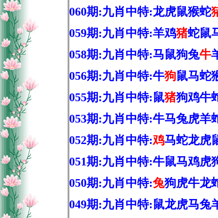
060
期:九肖中特:龙虎鼠猴蛇
059
期:九肖中特:羊鸡
猪
蛇鼠
058
期:九肖中特:马鼠狗兔
牛
056
期:九肖中特:牛
狗
鼠马蛇
055
期:九肖中特:鼠
猪
狗鸡牛
053
期:九肖中特:牛马兔虎羊
052
期:九肖中特:
鸡
马蛇龙虎
051
期:九肖中特:牛鼠马鸡虎
050
期:九肖中特:
兔
狗虎牛龙
049
期:九肖中特:鼠龙虎马兔