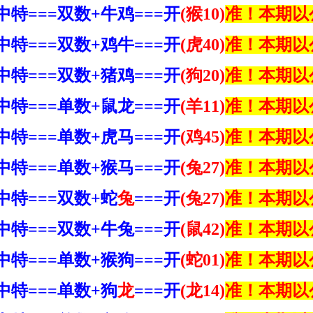
中特===双数+牛鸡===
开
(猴10
)
准！本期以
中特===双数+鸡牛===
开
(虎40
)
准！本期以
中特===双数+猪鸡===
开
(狗20
)
准！本期以
中特===单数+鼠龙===
开
(羊11
)
准！本期以
中特===单数+虎马===
开
(鸡45
)
准！本期以
中特===单数+猴马===
开
(兔27
)
准！本期以
中特===双数+蛇
兔
===
开
(兔27
)
准！本期以
中特===双数+牛兔===
开
(鼠42
)
准！本期以
中特===单数+猴狗===
开
(蛇01
)
准！本期以
中特===单数+狗
龙
===
开
(龙14
)
准！本期以