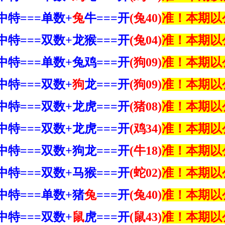
中特===单数+
兔
牛===
开
(兔40
)
准！本期以
中特===双数+龙猴===
开
(兔04
)
准！本期以
中特===单数+兔鸡===
开
(狗09
)
准！本期以
中特===双数+
狗
龙===
开
(狗09
)
准！本期以
中特===双数+龙虎===
开
(猪08
)
准！本期以
中特===双数+龙虎===
开
(鸡34
)
准！本期以
中特===双数+狗龙===
开
(牛18
)
准！本期以
中特===双数+马猴===
开
(蛇02
)
准！本期以
中特===单数+猪
兔
===
开
(兔40
)
准！本期以
中特===双数+
鼠
虎===
开
(鼠43
)
准！本期以