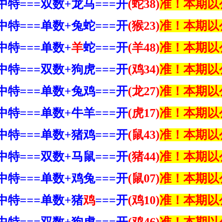
中特===双数+龙马===
开
(蛇38
)
准！本期以
中特===单数+兔蛇===
开
(猴23
)
准！本期以
中特===单数+
羊
蛇===
开
(羊48
)
准！本期以
中特===双数+狗虎===
开
(鸡34
)
准！本期以
中特===单数+兔鸡===
开
(龙27
)
准！本期以
中特===单数+牛羊===
开
(虎17
)
准！本期以
中特===单数+猪鸡===
开
(鼠43
)
准！本期以
中特===双数+马鼠===
开
(猪44
)
准！本期以
中特===单数+鸡兔===
开
(鼠07
)
准！本期以
中特===单数+猪
鸡
===
开
(鸡10
)
准！本期以