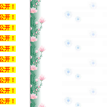
公开！
公开！
公开！
公开！
公开！
公开！
公开！
公开！
公开！
公开！