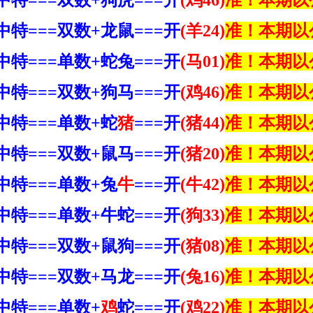
中特===双数+狗虎===
开
(鸡46
)
准！本期以
中特===双数+龙鼠===
开
(羊24
)
准！本期以
中特===单数+蛇兔===
开
(马01
)
准！本期以
中特===双数+狗马===
开
(鸡46
)
准！本期以
中特===单数+蛇
猪
===
开
(猪44
)
准！本期以
中特===双数+鼠马===
开
(猪20
)
准！本期以
中特===单数+兔
牛
===
开
(牛42
)
准！本期以
中特===单数+牛蛇===
开
(狗33
)
准！本期以
中特===双数+鼠狗===
开
(猪08
)
准！本期以
中特===双数+马龙===
开
(兔16
)
准！本期以
中特===单数+
鸡
蛇===
开
(鸡22
)
准！本期以