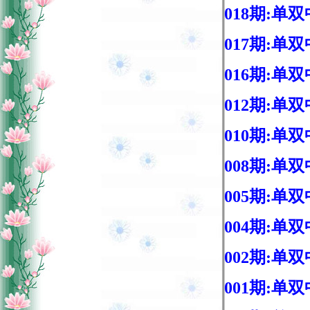
018
期:单双
017
期:单双
016
期:单双
012
期:单双
010
期:单双
008
期:单双
005
期:单双
004
期:单双
002
期:单双
001
期:单双