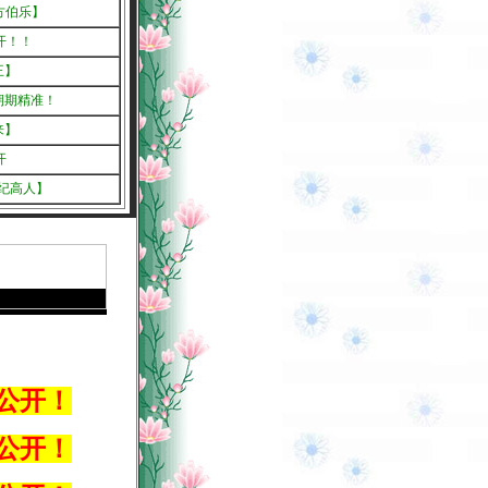
公开！
公开！