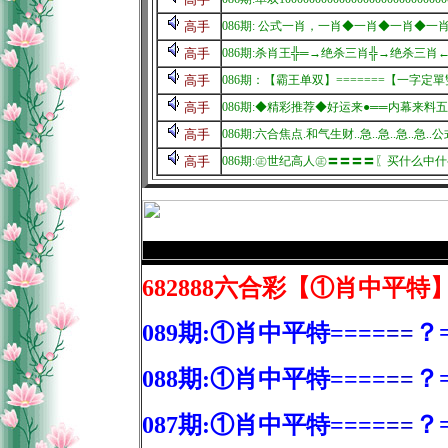
682888
六合彩【①肖中平特
？
089期:①肖中平特====
==
？
088期:①肖中平特====
==
？
087期:①肖中平特====
==