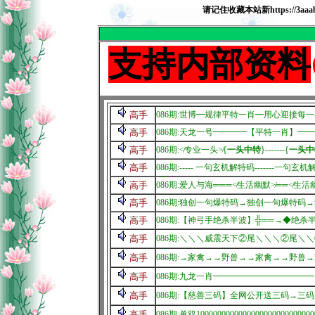
请记住收藏本站新https://3aaabbb
支持内部资料