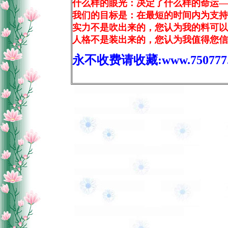
什么样的眼光：决定了什么样的命运—
我们的目标是：在最短的时间内为支持
实力不是吹出来的，您认为我的料可以
人格不是装出来的，您认为我值得您信
永不收费请收藏:www.750777.